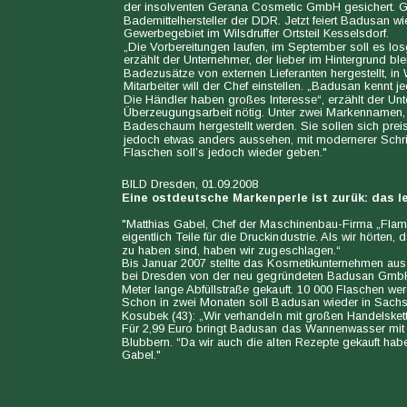
der insolventen Gerana Cosmetic GmbH gesichert. Ge
Bademittelhersteller der DDR. Jetzt feiert Badusan w
Gewerbegebiet im Wilsdruffer Ortsteil Kesselsdorf.
„Die Vorbereitungen laufen, im September soll es los
erzählt der Unternehmer, der lieber im Hintergrund ble
Badezusätze von externen Lieferanten hergestellt, in 
Mitarbeiter will der Chef einstellen. „Badusan kennt j
Die Händler haben großes Interesse“, erzählt der Un
Überzeugungsarbeit nötig. Unter zwei Markennamen,
Badeschaum hergestellt werden. Sie sollen sich prei
jedoch etwas anders aussehen, mit modernerer Schrif
Flaschen soll’s jedoch wieder geben."
BILD Dresden, 01.09.2008
Eine ostdeutsche Markenperle ist zurük: da
"Matthias Gabel, Chef der Maschinenbau-Firma „Flam
eigentlich Teile für die Druckindustrie. Als wir hörte
zu haben sind, haben wir zugeschlagen.“
Bis Januar 2007 stellte das Kosmetikunternehmen aus
bei Dresden von der neu gegründeten Badusan GmbH pr
Meter lange Abfüllstraße gekauft. 10 000 Flaschen werd
Schon in zwei Monaten soll Badusan wieder in Sac
Kosubek (43): „Wir verhandeln mit großen Handelsket
Für 2,99 Euro bringt Badusan das Wannenwasser mit
Blubbern. “Da wir auch die alten Rezepte gekauft habe
Gabel."