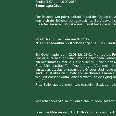
Radio R.SA am 19.02.2012
Sonntagsrätsel
Der Bötcher war privat einkaufen auf der Messe Haus
was sich der Bötcher dort gekauft hat. Zur Auswahl st
Flasche Badusan. Monika aus Freital hatte die richt
MDR1 Radio Sachsen am 04.01.12
"Der Sachsenkorb - Körbchengröße 300 - Sach
Ein Gewinnspiel vom 02.01. bis 13.01. Montag bis Fr
und eine Reise zur Grünen Woche gewonnen werden. 
ein bestimmtes Produkt. Der Anrufer muß dann den 
Frau Bähnert(alias 
Tom Pauls
) fragte: "Ach meine Kn
einlassen. Ja das entspannt die Glieder. Und heute 
sind. Es ist alles nicht mehr so wie damals. Dama
wir:  Mit Wasser warm, Wasser warm, ne das ging a
das?"
Frau Stiller aus Lohmen hatte daraufhin Badusan als
Wirtschaft&Markt 'Traum vom Schaum' vom Dezemb
Dresdner Morgenpost '100 Duft-Päckchen geschenkt 