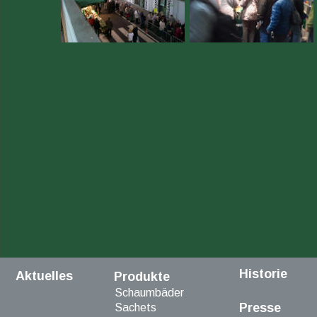
Historie
Aktuelles
Produkte
Schaumbäder
Presse
Sachets