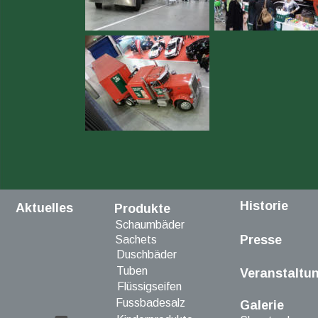
Historie
Aktuelles
Produkte
Schaumbäder
Presse
Sachets
Duschbäder
Tuben
Veranstaltu
Flüssigseifen
Fussbadesalz
Galerie